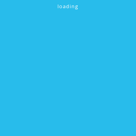
Keunggulan Kami
loading