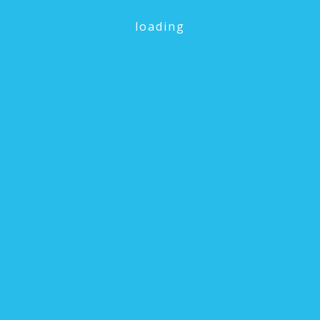
loading
dia Jasa Kontraktor Kolam Renang, Tetapi Mengapa Anda Harus 
HARGA BERSAING
pat disesuaikan dengan budget anda, sehingga harga pembuatan k