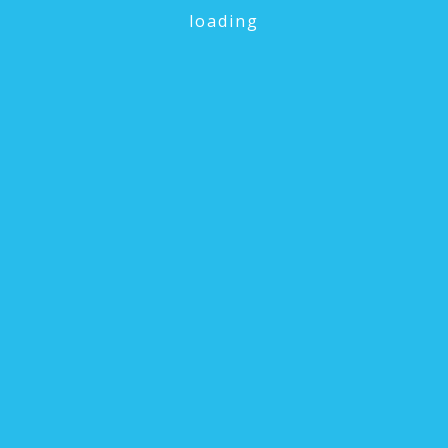
Keunggulan Kami
loading